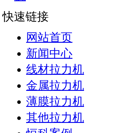
快速链接
网站首页
新闻中心
线材拉力机
金属拉力机
薄膜拉力机
其他拉力机