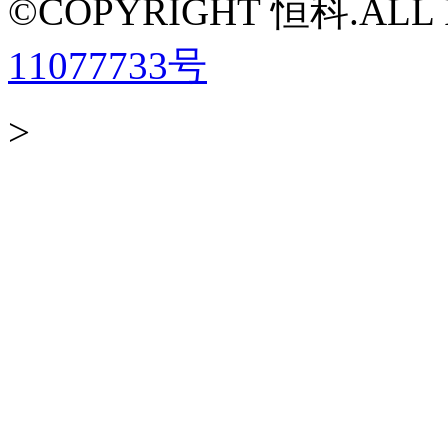
©COPYRIGHT 恒科.ALL 
11077733号
>