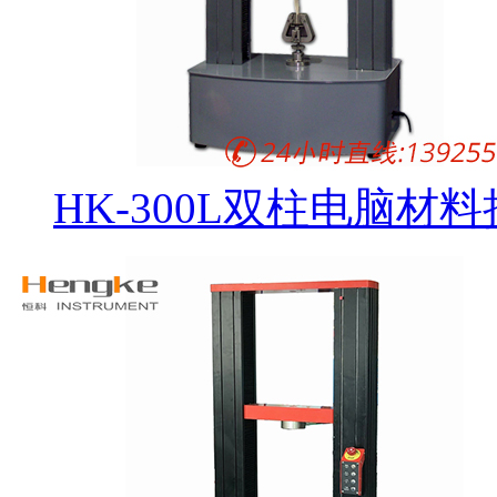
HK-300L双柱电脑材